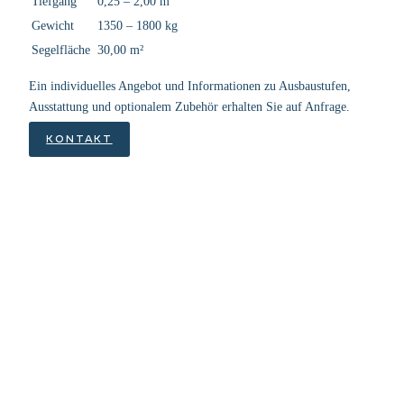
Tief­gang
0,25 – 2,00 m
Gewicht
1350 – 1800 kg
Segel­flä­che
30,00 m²
Ein indi­vi­du­el­les Ange­bot und Infor­ma­tio­nen zu Aus­bau­stu­fen,
Aus­stat­tung und optio­na­lem Zube­hör erhal­ten Sie auf Anfrage.
KON­TAKT