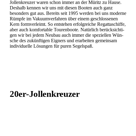
Jol­len­kreu­zer waren schon immer an der Müritz zu Hause.
Des­halb kennen wir uns mit diesen Booten auch ganz
beson­ders gut aus. Bereits seit 1995 werden bei uns moderne
Rümpfe im Vaku­um­ver­fah­ren über einem geschlos­se­nen
Kern form­ver­leimt. So ent­ste­hen erfolg­rei­che Regat­ta­schiffe,
aber auch kom­for­ta­ble Tou­ren­boote. Natür­lich berück­sich­ti­
gen wir bei jedem Neubau auch immer die spe­zi­el­len Wün­
sche des zukünf­ti­gen Eig­ners und erar­bei­ten gemein­sam
indi­vi­du­elle Lösun­gen für puren Segelspaß.
20er-Jol­­len­­kreu­­zer