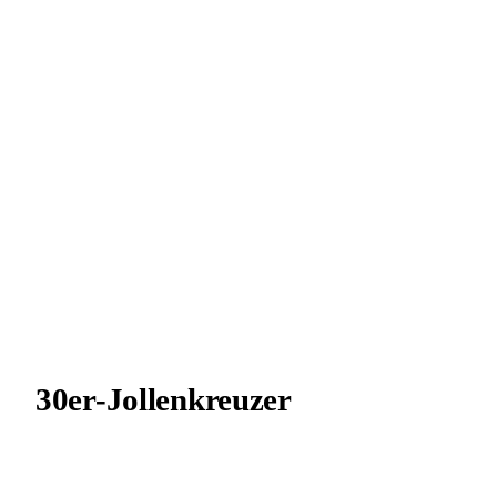
30er-Jol­­len­­kreu­­zer