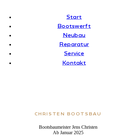
Start
Boots­werft
Neubau
Repa­ra­tur
Ser­vice
Kon­takt
CHRIS­TEN BOOTSBAU
Boots­bau­meis­ter Jens Christen
Ab Januar 2025