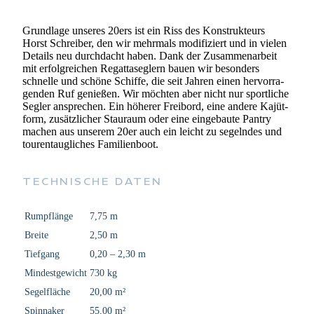
Grund­lage unse­res 20ers ist ein Riss des Kon­struk­teurs
Horst Schrei­ber, den wir mehr­mals modi­fi­ziert und in vielen
Details neu durch­dacht haben. Dank der Zusam­men­ar­beit
mit erfolg­rei­chen Regat­ta­seg­lern bauen wir beson­ders
schnelle und schöne Schiffe, die seit Jahren einen her­vor­ra­
gen­den Ruf genie­ßen. Wir möch­ten aber nicht nur sport­li­che
Segler anspre­chen. Ein höhe­rer Frei­bord, eine andere Kajüt­
form, zusätz­li­cher Stau­raum oder eine ein­ge­baute Pantry
machen aus unse­rem 20er auch ein leicht zu segeln­des und
tou­ren­taug­li­ches Familienboot.
TECH­NI­SCHE DATEN
Rumpf­länge
7,75 m
Breite
2,50 m
Tief­gang
0,20 – 2,30 m
Min­dest­ge­wicht
730 kg
Segel­flä­che
20,00 m²
Spinna­ker
55,00 m²