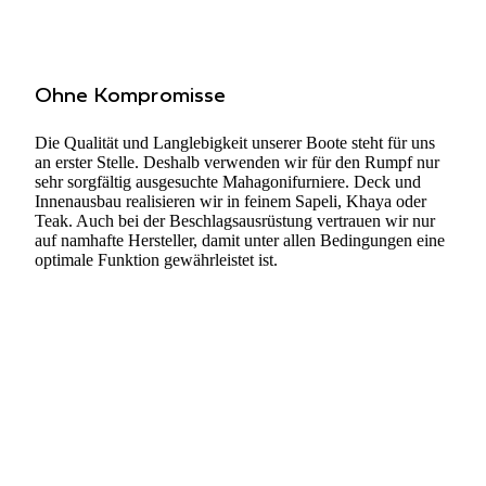
Ohne Kom­pro­misse
Die Qua­li­tät und Lang­le­big­keit unse­rer Boote steht für uns
an erster Stelle. Des­halb ver­wen­den wir für den Rumpf nur
sehr sorg­fäl­tig aus­ge­suchte Maha­go­ni­fur­niere. Deck und
Innen­aus­bau rea­li­sie­ren wir in feinem Sapeli, Khaya oder
Teak. Auch bei der Beschlags­aus­rüs­tung ver­trauen wir nur
auf nam­hafte Her­stel­ler, damit unter allen Bedin­gun­gen eine
opti­male Funk­tion gewähr­leis­tet ist.