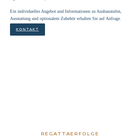
Ein indi­vi­du­el­les Ange­bot und Infor­ma­tio­nen zu Aus­bau­stu­fen,
Aus­stat­tung und optio­na­lem Zube­hör erhal­ten Sie auf Anfrage.
KON­TAKT
REGAT­T­AER­FOLGE