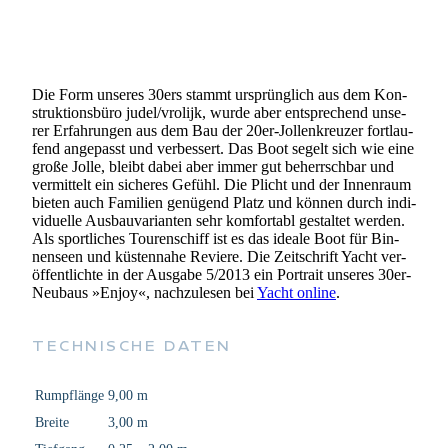
Die Form unse­res 30ers stammt ursprüng­lich aus dem Kon­
struk­ti­ons­büro judel/vrolijk, wurde aber ent­spre­chend unse­
rer Erfah­run­gen aus dem Bau der 20er-Jol­­len­­kreu­­zer fort­lau­
fend ange­passt und ver­bes­sert. Das Boot segelt sich wie eine
große Jolle, bleibt dabei aber immer gut beherrsch­bar und
ver­mit­telt ein siche­res Gefühl. Die Plicht und der Innen­raum
bieten auch Fami­lien genü­gend Platz und können durch indi­
vi­du­elle Aus­bau­va­ri­an­ten sehr kom­for­tabl gestal­tet werden.
Als sport­li­ches Tou­ren­schiff ist es das ideale Boot für Bin­
nen­seen und küs­ten­nahe Reviere. Die Zeit­schrift Yacht ver­
öf­fent­lichte in der Aus­gabe 5/2013 ein Por­trait unse­res 30er-
Neu­­baus »Enjoy«, nach­zu­le­sen bei
Yacht online
.
TECH­NI­SCHE DATEN
Rumpf­länge
9,00 m
Breite
3,00 m