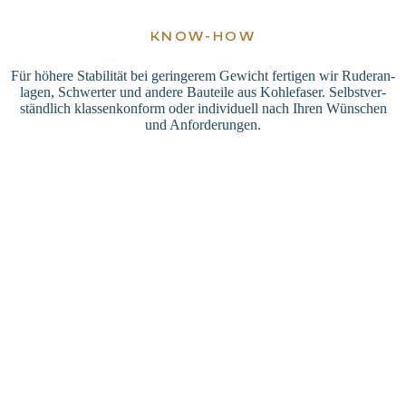
KNOW-HOW
Für höhere Sta­bi­li­tät bei gerin­ge­rem Gewicht fer­ti­gen wir Ruder­an­
la­gen, Schwer­ter und andere Bau­teile aus Koh­le­fa­ser. Selbst­ver­
ständ­lich klas­sen­kon­form oder indi­vi­du­ell nach Ihren Wün­schen
und Anforderungen.