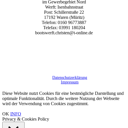
im Gewer­be­ge­biet Nord
Werft: Isenbahnstraat
Post: Schil­ler­straße 22
17192 Waren (Müritz)
Tele­fon: 0160 96773887
Tele­fax: 03991 180204
bootswerft.christen@t‑online.de
Daten­schutz­er­klä­rung
Impres­sum
Diese Website nutzt Cookies für eine bestmögliche Darstellung und
optimale Funktionalität. Durch die weitere Nutzung der Webseite
wird der Verwendung von Cookies zugestimmt.
OK
INFO
Privacy & Cookies Policy