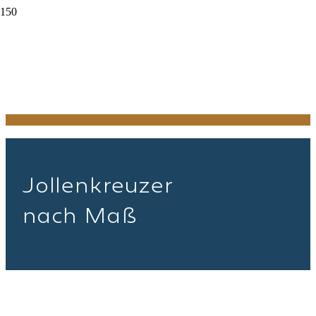
Jol­len­kreu­zer
nach Maß